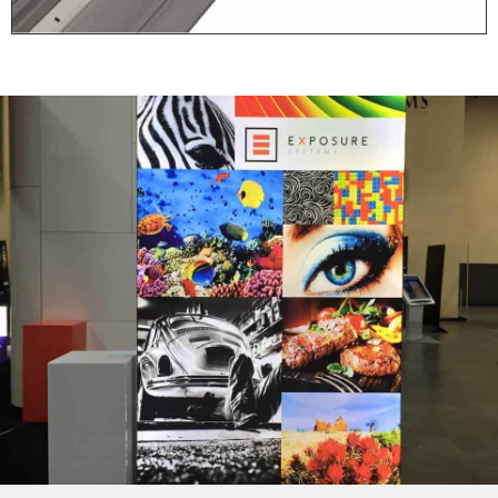
Stap 1: Plaats
Voeten
Alleen voor de vrijstaande
(dubbelzijdige) frames