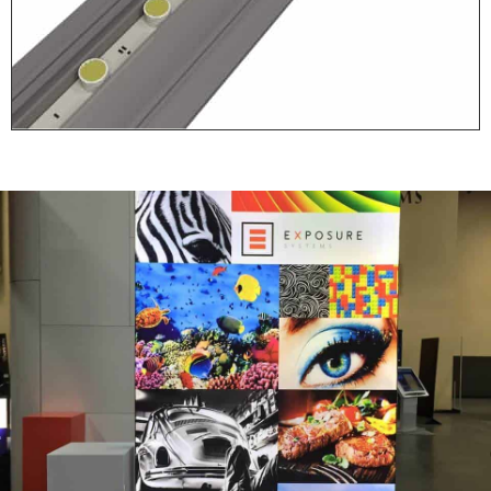
Stap 1: Plaats
Voeten
Alleen voor de vrijstaande
(dubbelzijdige) frames