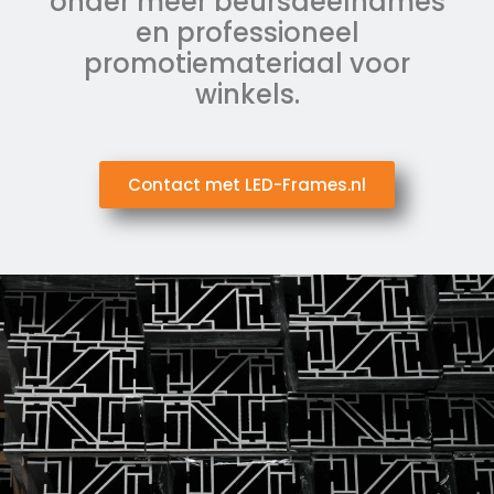
onder meer beursdeelnames
en professioneel
promotiemateriaal voor
winkels.
Contact met LED-Frames.nl