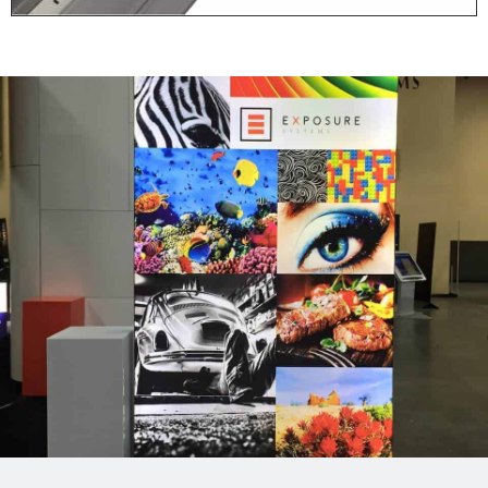
Stap 1: Plaats
Voeten
Alleen voor de vrijstaande
(dubbelzijdige) frames