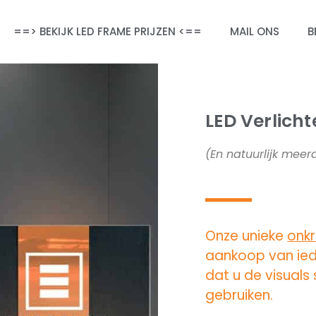
==> BEKIJK LED FRAME PRIJZEN <==
MAIL ONS
B
LED Verlich
(En natuurlijk mee
Onze unieke
onkr
aankoop van ied
dat u de visuals
gebruiken.