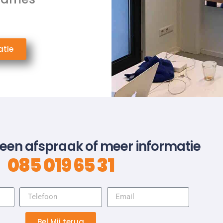
atie
 een afspraak of meer informatie
085 019 65 31
Bel Mij terug