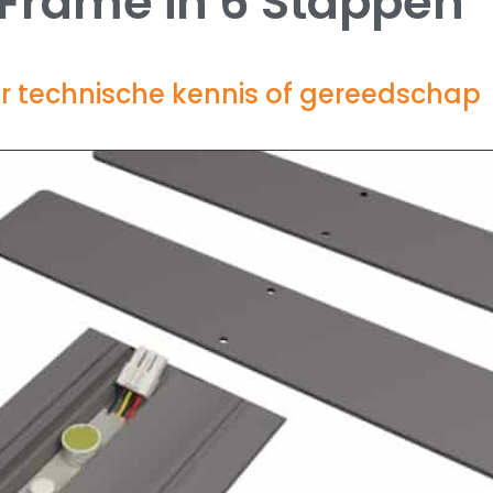
 Frame in
6 Stappen
 technische kennis of gereedschap