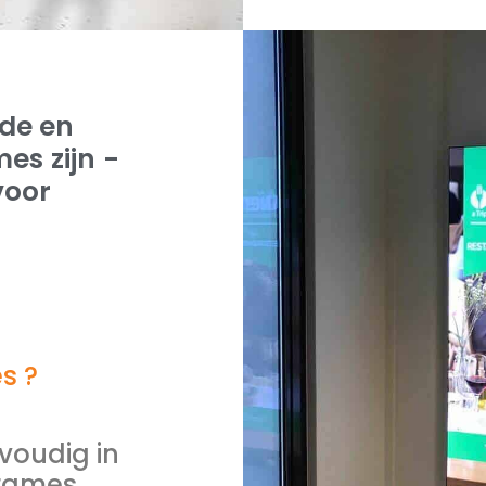
de en
es zijn -
voor
s ?
nvoudig in
Frames