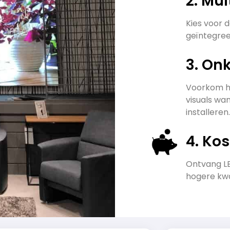
2. Mul
Kies voor 
geïntegre
3. On
Voorkom he
visuals wan
installeren.
4. Ko
Ontvang LE
hogere kwa