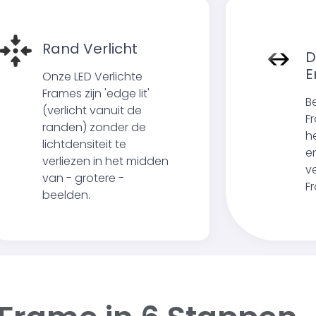
Rand Verlicht
D
E
Onze LED Verlichte
Frames zijn 'edge lit'
Be
(verlicht vanuit de
F
randen) zonder de
h
lichtdensiteit te
e
verliezen in het midden
ve
van - grotere -
F
beelden.