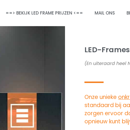
==> BEKIJK LED FRAME PRIJZEN <==
MAIL ONS
B
LED-Frames
(En uiteraard heel
Onze unieke
onk
standaard bij a
zorgen ervoor d
opnieuw kunt bli