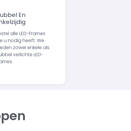
ubbel En
nkelzijdig
estel alle LED-Frames
ie u nodig heeft. We
ieden zowel enkele als
ubbel verlichte LED-
rames.
ppen