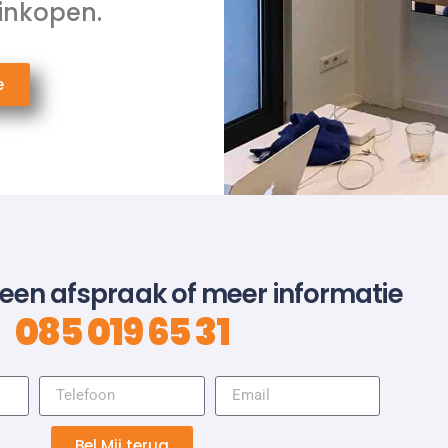
 inkopen.
e
 een afspraak of meer informatie
085 019 65 31
Bel Mij terug