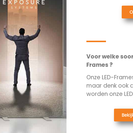
O
Voor welke soor
Frames ?
Onze LED-Frames z
maar denk ook 
worden onze LED-
Beki