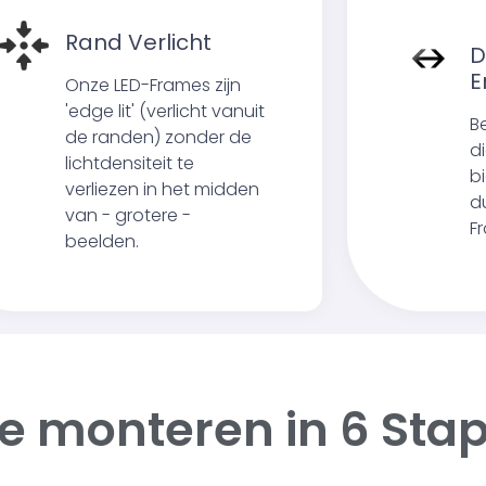
Rand Verlicht
D
E
Onze LED-Frames zijn
'edge lit' (verlicht vanuit
B
de randen) zonder de
d
lichtdensiteit te
b
verliezen in het midden
d
van - grotere -
F
beelden.
e monteren in
6 Sta