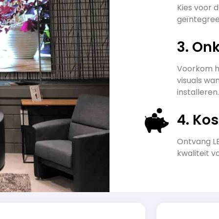
Kies voor 
geïntegre
3. On
Voorkom he
visuals wan
installeren.
4. Ko
Ontvang LE
kwaliteit v