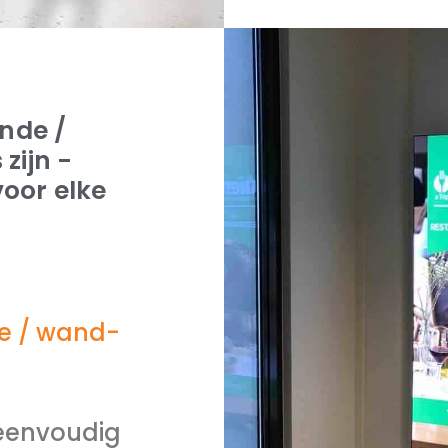
ande /
ijn -
oor elke
de / wand-
 eenvoudig