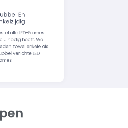
ubbel En
nkelzijdig
estel alle LED-Frames
ie u nodig heeft. We
ieden zowel enkele als
ubbel verlichte LED-
rames.
ppen