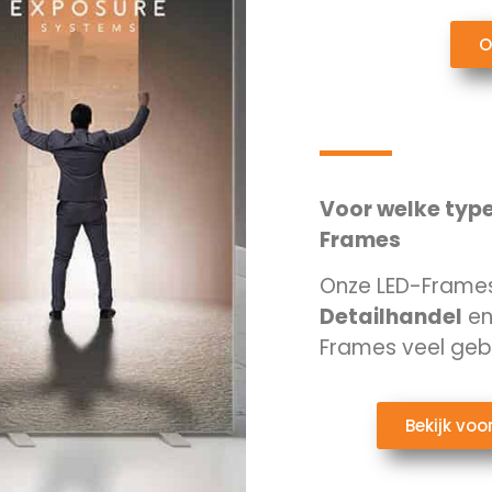
O
Voor welke type
Frames
Onze LED-Frames 
Detailhandel
e
Frames veel gebru
Bekijk vo