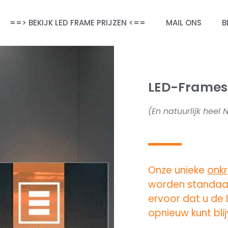
==> BEKIJK LED FRAME PRIJZEN <==
MAIL ONS
B
LED-Frames 
(En natuurlijk heel
Onze unieke
onk
worden standaa
ervoor dat u de
opnieuw kunt bli