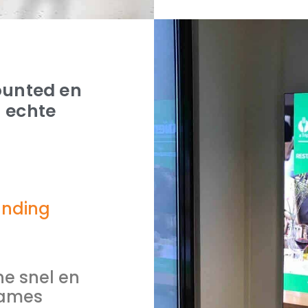
mounted en
n echte
anding
ne snel en
rames