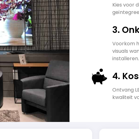
Kies voor 
geïntegre
3. On
Voorkom he
visuals wan
installeren.
4. Ko
Ontvang LE
kwaliteit v