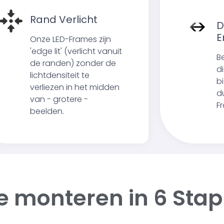
Rand Verlicht
D
E
Onze LED-Frames zijn
'edge lit' (verlicht vanuit
B
de randen) zonder de
d
lichtdensiteit te
b
verliezen in het midden
d
van - grotere -
F
beelden.
e monteren in
6 Sta