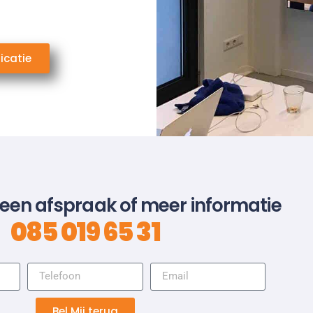
icatie
 een afspraak of meer informatie
085 019 65 31
Bel Mij terug