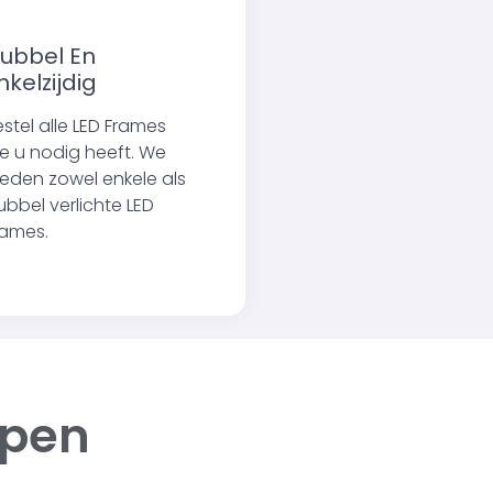
ubbel En
nkelzijdig
estel alle LED Frames
ie u nodig heeft. We
ieden zowel enkele als
ubbel verlichte LED
rames.
ppen