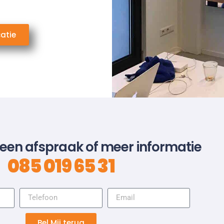
catie
 een afspraak of meer informatie
085 019 65 31
Bel Mij terug