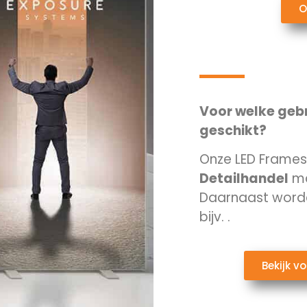
O
Voor welke gebr
geschikt?
Onze LED Frames 
Detailhandel
ma
Daarnaast worde
bijv.
.
Bekijk v