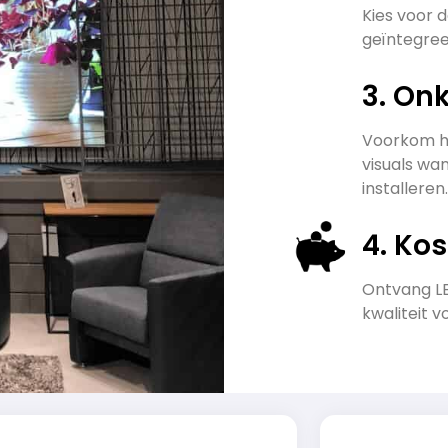
Kies voor 
geïntegre
3. On
Voorkom he
visuals wan
installeren.
4. Ko
Ontvang LE
kwaliteit v