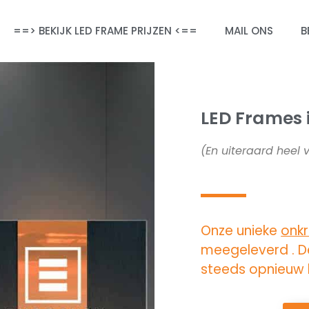
==> BEKIJK LED FRAME PRIJZEN <==
MAIL ONS
B
LED Frames
(En uiteraard heel 
Onze unieke
onkr
meegeleverd . De
steeds opnieuw k