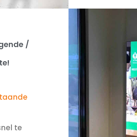
gende /
te!
staande
snel te