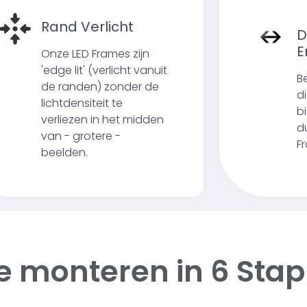
Rand Verlicht
D
E
Onze LED Frames zijn
'edge lit' (verlicht vanuit
B
de randen) zonder de
d
lichtdensiteit te
b
verliezen in het midden
d
van - grotere -
F
beelden.
e monteren in
6 Sta