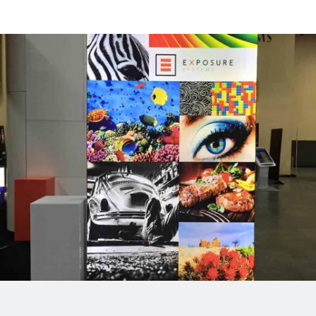
Stap 1: Plaats
Voeten
Alleen voor de vrijstaande
(dubbelzijdige) frames