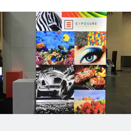
Stap 1: Plaats
Voeten
Alleen voor de vrijstaande
(dubbelzijdige) frames