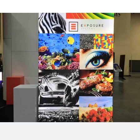
Stap 1: Plaats
Voeten
Alleen voor de vrijstaande
(dubbelzijdige) frames