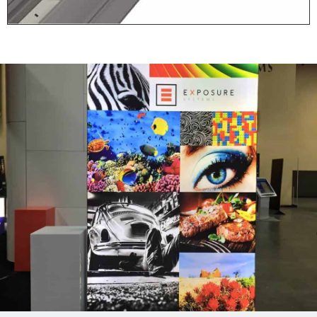
Stap 1: Plaats
Voeten
Alleen voor de vrijstaande
(dubbelzijdige) frames