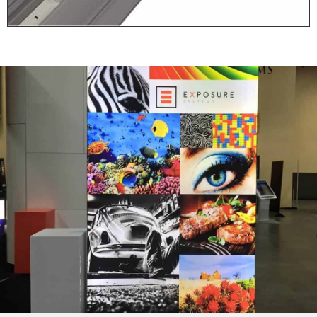
Stap 1: Plaats
Voeten
Alleen voor de vrijstaande
(dubbelzijdige) frames