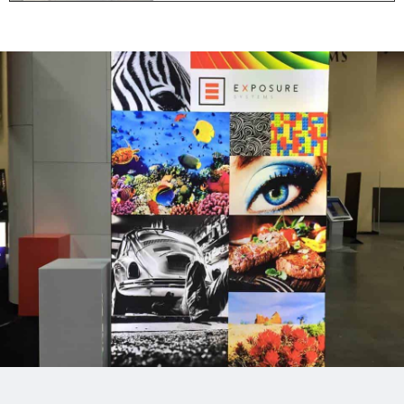
Stap 1: Plaats
Voeten
Alleen voor de vrijstaande
(dubbelzijdige) frames