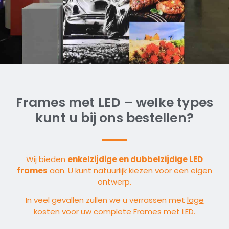
Frames met LED – welke types
kunt u bij ons bestellen?
Wij bieden
enkelzijdige en dubbelzijdige LED
frames
aan. U kunt natuurlijk kiezen voor een eigen
ontwerp.
In veel gevallen zullen we u verrassen met
lage
kosten voor uw complete Frames met LED
.