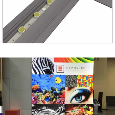
Stap 1: Plaats
Voeten
Alleen voor de vrijstaande
(dubbelzijdige) frames