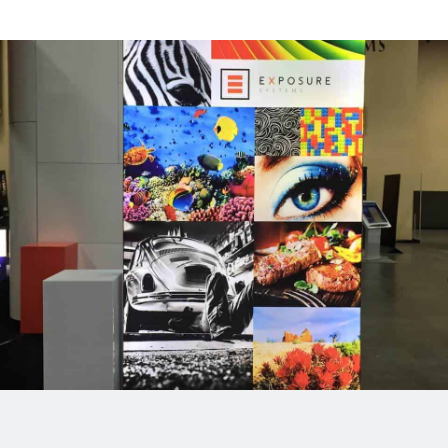
Stap 1: Plaats
Voeten
Alleen voor de vrijstaande
(dubbelzijdige) frames