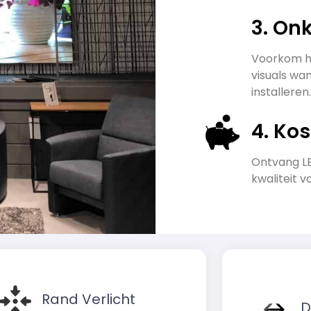
3. On
Voorkom he
visuals wan
installeren.
4. Ko
Ontvang LE
kwaliteit v
Rand Verlicht
D