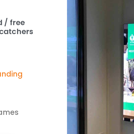
 / free
ecatchers
tanding
rames