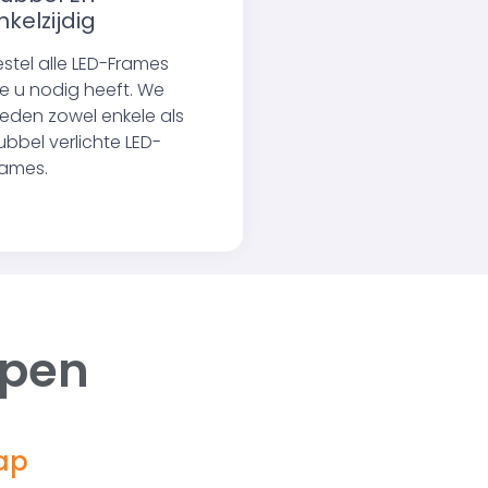
nkelzijdig
estel alle LED-Frames
ie u nodig heeft. We
ieden zowel enkele als
ubbel verlichte LED-
rames.
ppen
ap