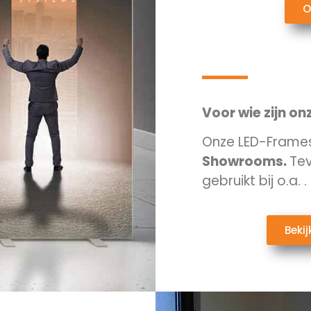
O
Voor wie zijn o
Onze LED-Frames z
Showrooms.
Te
gebruikt bij o.a.
.
Beki