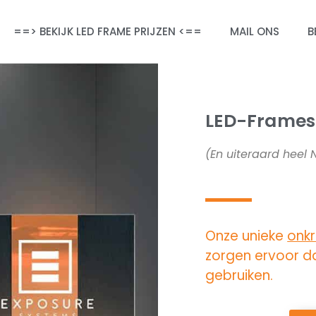
==> BEKIJK LED FRAME PRIJZEN <==
MAIL ONS
B
LED-Frames
(En uiteraard heel
Onze unieke
onkr
zorgen ervoor da
gebruiken.