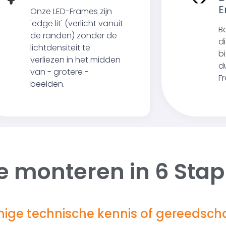
E
Onze LED-Frames zijn
'edge lit' (verlicht vanuit
B
de randen) zonder de
d
lichtdensiteit te
b
verliezen in het midden
d
van - grotere -
F
beelden.
e monteren in
6 Sta
ige technische kennis of gereedsch