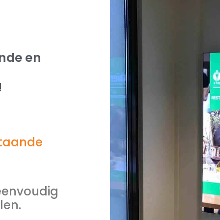
nde en
!
staande
 eenvoudig
len.