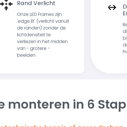
Rand Verlicht
D
E
Onze LED Frames zijn
'edge lit' (verlicht vanuit
B
de randen) zonder de
d
lichtdensiteit te
b
verliezen in het midden
d
van - grotere -
F
beelden.
e monteren in
6 Sta