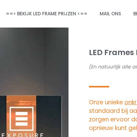
==> BEKIJK LED FRAME PRIJZEN <==
MAIL ONS
B
LED Frames 
(En natuurlijk alle
Onze unieke
onk
standaard bij a
zorgen ervoor d
opnieuw kunt geb