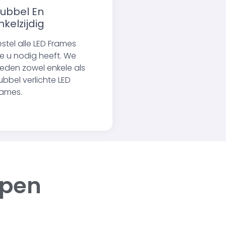
ubbel En
nkelzijdig
estel alle LED Frames
ie u nodig heeft. We
ieden zowel enkele als
ubbel verlichte LED
rames.
ppen