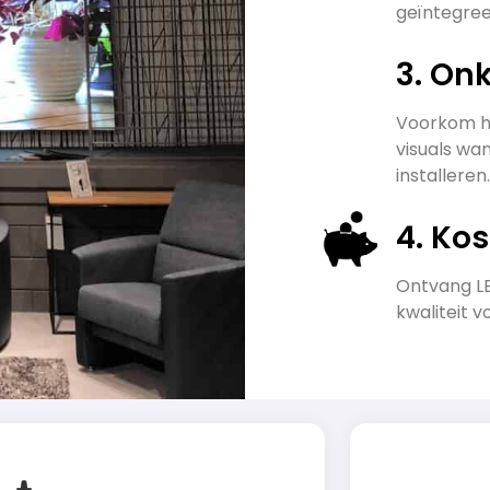
geïntegre
3. On
Voorkom he
visuals wan
installeren.
4. Ko
Ontvang LE
kwaliteit v