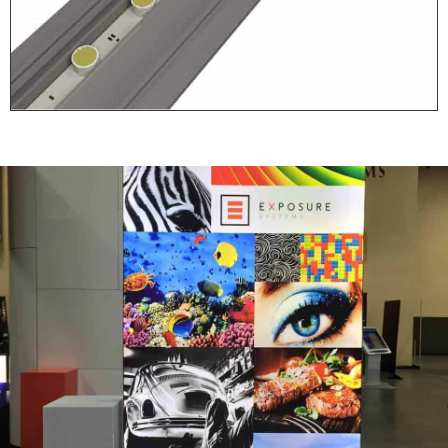
Stap 1: Plaats
Voeten
Alleen voor de vrijstaande
(dubbelzijdige) frames