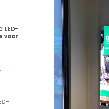
e LED-
s voor
-
LED-