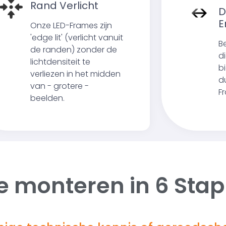
Rand Verlicht
D
E
Onze LED-Frames zijn
'edge lit' (verlicht vanuit
B
de randen) zonder de
d
lichtdensiteit te
b
verliezen in het midden
d
van - grotere -
F
beelden.
e monteren in
6 Sta