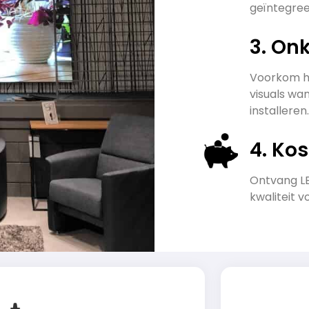
geïntegre
3. On
Voorkom he
visuals wan
installeren.
4. Ko
Ontvang LE
kwaliteit v