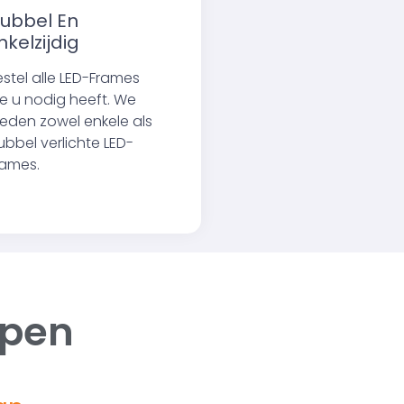
ubbel En
nkelzijdig
estel alle LED-Frames
ie u nodig heeft. We
ieden zowel enkele als
ubbel verlichte LED-
rames.
ppen