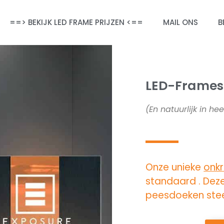
==> BEKIJK LED FRAME PRIJZEN <==
MAIL ONS
B
LED-Frames 
(En natuurlijk in he
Onze unieke
onk
standaard . Dez
peesdoeken stee